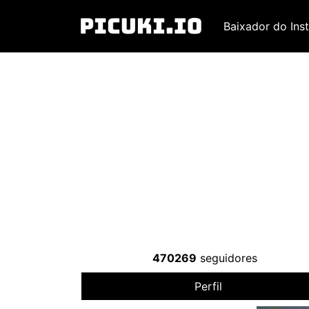
Baixador do Ins
470269
seguidores
Perfil