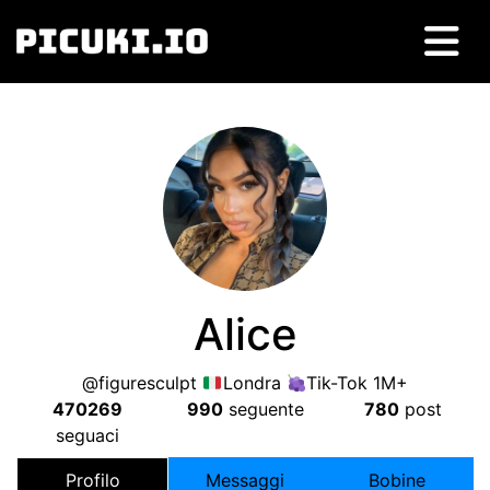
Alice
@figuresculpt
Londra
Tik-Tok 1M+
470269
990
seguente
780
post
seguaci
Profilo
Messaggi
Bobine