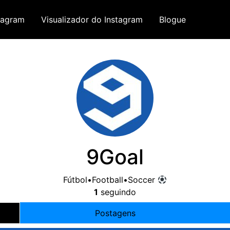
tagram
Visualizador do Instagram
Blogue
9
Goal
Fútbol•Football•Soccer
1
seguindo
Postagens