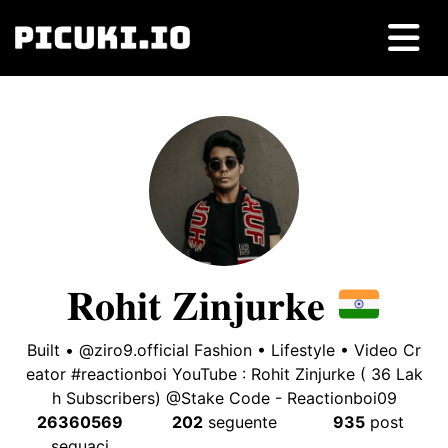
𝐑𝐨𝐡𝐢𝐭 𝐙𝐢𝐧𝐣𝐮𝐫𝐤𝐞
Built • @ziro9.official Fashion • Lifestyle • Video Cr
eator #reactionboi YouTube
:
Rohit Zinjurke
( 36
Lak
h Subscribers
)
@Stake Code
-
Reactionboi09
26360569
202
seguente
935
post
seguaci