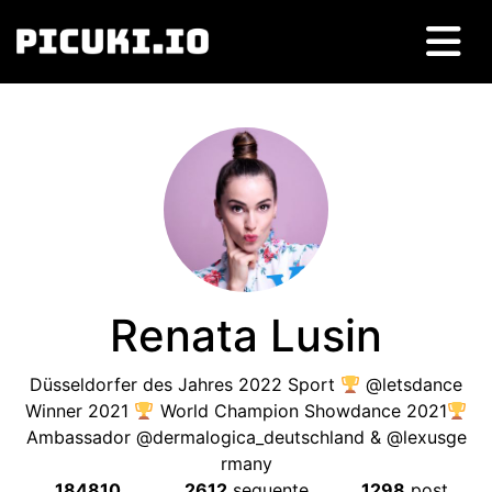
Renata Lusin
Düsseldorfer des Jahres
2022
Sport
@letsdance
Winner
2021
World Champion Showdance 2021
Ambassador @dermalogica_deutschland
&
@lexusge
rmany
184810
2612
seguente
1298
post