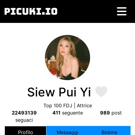
Siew Pui Yi
Top
100
FDJ
| Attrice
22493139
411
seguente
989
post
seguaci
Profilo
Messaggi
Bobine