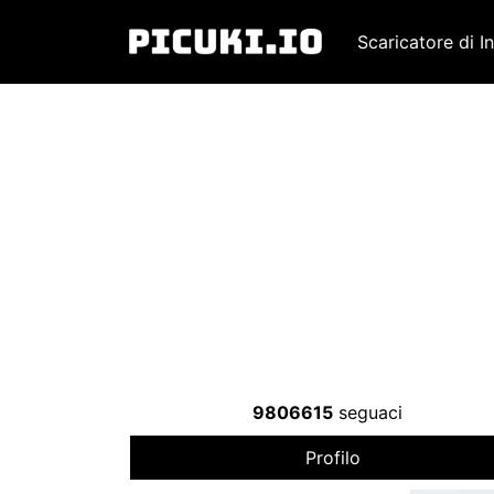
Scaricatore di I
9806615
seguaci
Profilo