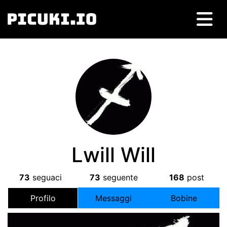
Lwill Will
73
seguaci
73
seguente
168
post
Profilo
Messaggi
Bobine