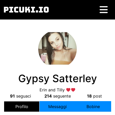
Gypsy Satterley
Erin and Tilly
91
seguaci
214
seguente
18
post
Profilo
Messaggi
Bobine