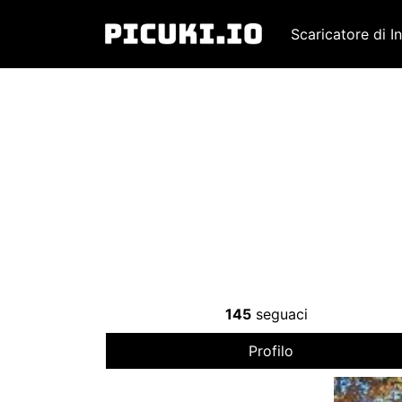
Scaricatore di I
145
seguaci
Profilo