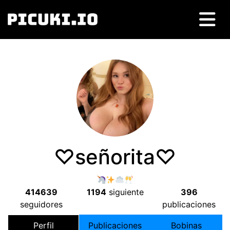
♡señorita♡
414639
1194
siguiente
396
seguidores
publicaciones
Perfil
Publicaciones
Bobinas