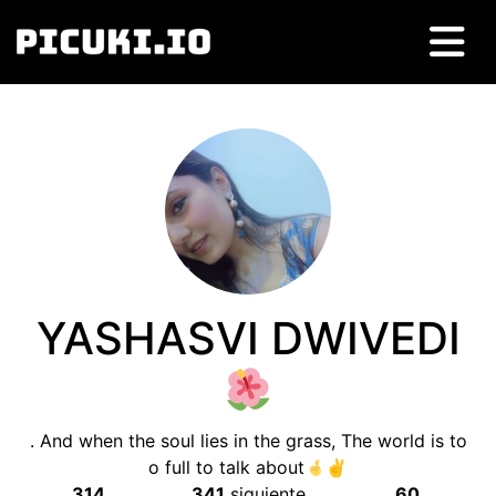
YASHASVI DWIVEDI
.
And when the soul lies in the grass
,
The world is to
o full to talk about
✌
314
341
siguiente
60