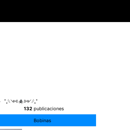
er 》 ˚₊𓆩༺🕷༻𓆪₊˚
132
publicaciones
Bobinas