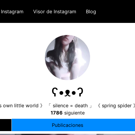
 Instagram
Visor de Instagram
Blog
ʕ•ᴥ•ʔ
 its own little world 》 「 silence = death 」 《 spring spid
1786
siguiente
Publicaciones