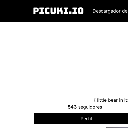
Descargador de
《 little bear in
543
seguidores
Perfil