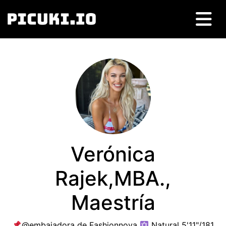
Verónica
Rajek,MBA.,
Maestría
@embajadora de Fashionnova
Natural 5'11"/181