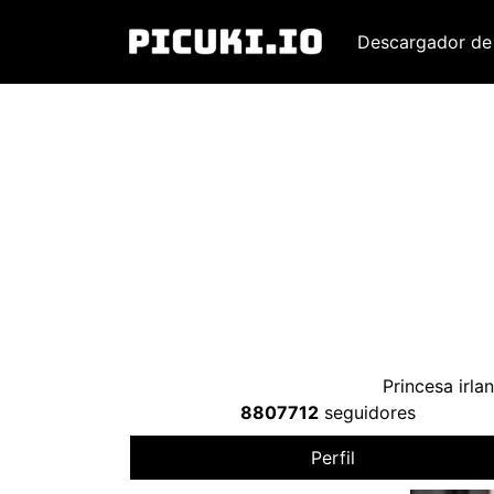
Descargador de
Princesa irl
8807712
seguidores
Perfil