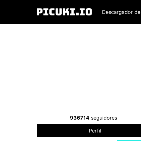
Descargador de
936714
seguidores
Perfil