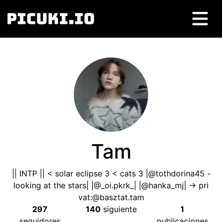
Tam
||
INTP
|| <
solar eclipse
3 <
cats
3 |
@tothdorina45 -
looking at the stars
| |
@_oi.pkrk_
| |
@hanka_mj
| ->
pri
vat
:
@basztat.tam
297
140
siguiente
1
seguidores
publicaciones