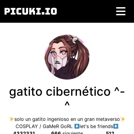
gatito cibernético ^-
^
solo un gatito ingenioso en un gran metaverso
COSPLAY /
GaMeR GoRL
let's be friends
4332331
666
siguiente
512