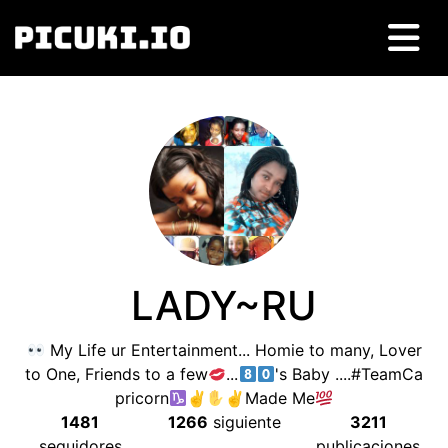
LADY~RU
My Life ur Entertainment..
.
Homie to many
,
Lover
to One
,
Friends to a few
...
's Baby ....#TeamCa
pricorn
✌
✌
Made Me
1481
1266
siguiente
3211
seguidores
publicaciones