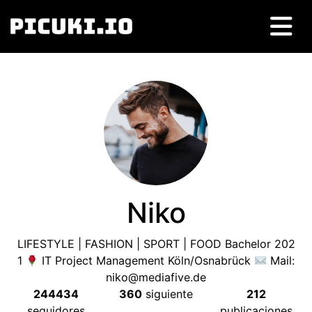
Niko
LIFESTYLE
|
FASHION
|
SPORT
|
FOOD Bachelor
202
1
IT Project Management Köln/Osnabrück
Mail
:
niko@mediafive.de
244434
360
siguiente
212
seguidores
publicaciones