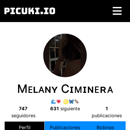
Mᴇʟᴀɴʏ Cɪᴍɪɴᴇʀᴀ
♌︎
747
631
siguiente
1
seguidores
publicaciones
Perfil
Publicaciones
Bobinas