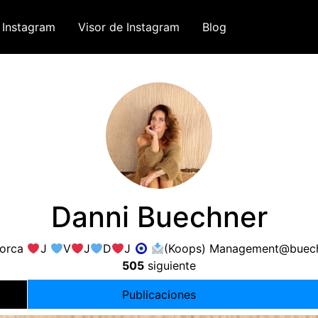
 Instagram
Visor de Instagram
Blog
Danni Buechner
lorca
J
V
J
D
J
(
Koops
)
Management@buech
505
siguiente
Publicaciones