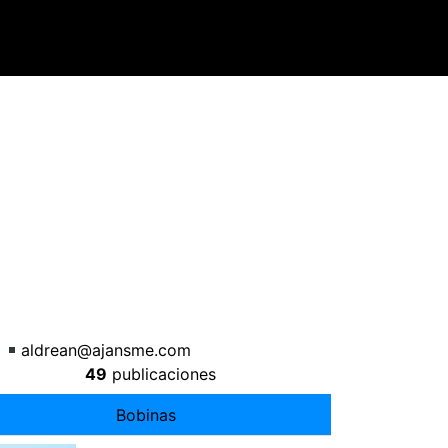
͒
aldrean@ajansme.com
49
publicaciones
Bobinas