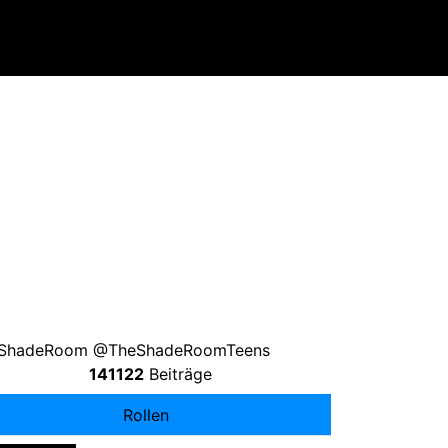
ShadeRoom @TheShadeRoomTeens
141122
Beiträge
Rollen