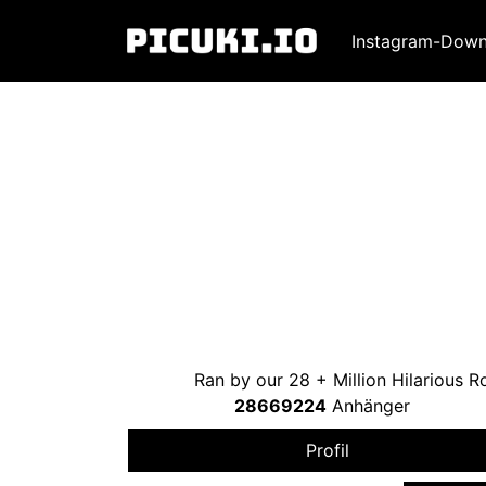
Instagram-Down
Ran by our
28 +
Million Hilarious
28669224
Anhänger
Profil