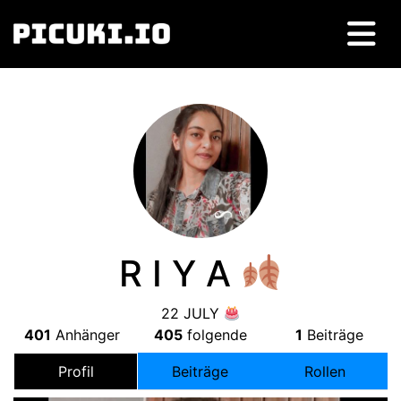
R I Y A
22
JULY
401
Anhänger
405
folgende
1
Beiträge
Profil
Beiträge
Rollen