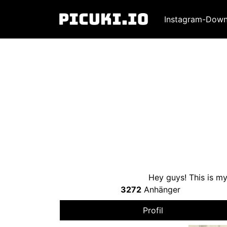
Instagram-Down
Hey guys
!
This is m
3272
Anhänger
Profil