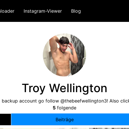
loader
Instagram-Viewer
Blog
Troy Wellington
y backup account go follow @thebeefwellington3
!
Also clic
5
folgende
Beiträge