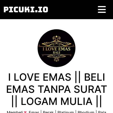
I LOVE EMAS
||
BELI
EMAS TANPA SURAT
||
LOGAM MULIA
||
Membeli
Emas
|
Perak
|
Platinum
|
Rhodium
|
Pala