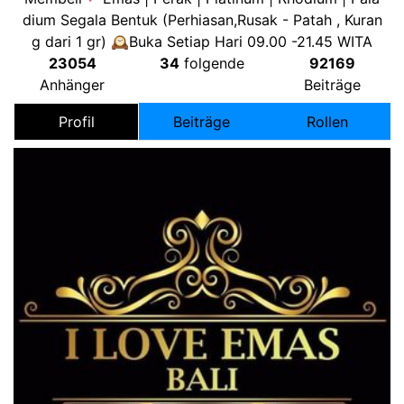
dium Segala Bentuk
(
Perhiasan
,
Rusak
-
Patah
,
Kuran
g dari
1
gr
)
🕰Buka Setiap Hari
09.00 -21.45
WITA
23054
34
folgende
92169
Anhänger
Beiträge
Profil
Beiträge
Rollen