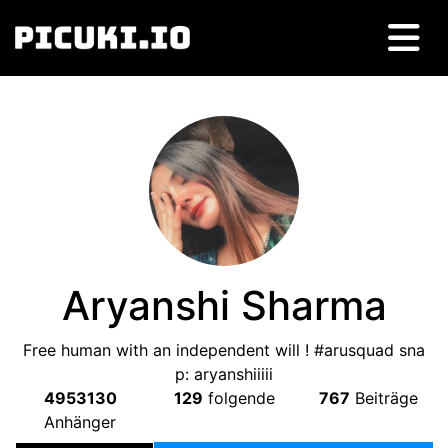
Aryanshi Sharma
Free human with an independent will
! #
arusquad sna
p
:
aryanshiiiii
4953130
129
folgende
767
Beiträge
Anhänger