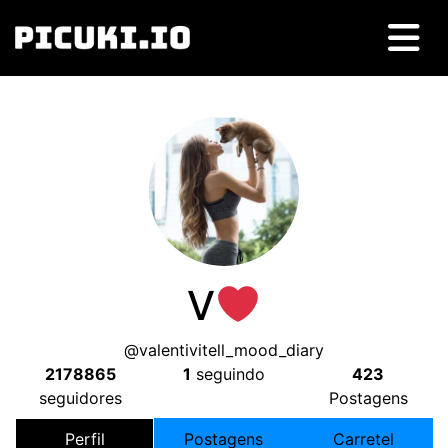
V
@valentivitell_mood_diary
2178865
1
seguindo
423
seguidores
Postagens
Perfil
Postagens
Carretel