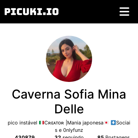
Caverna Sofia Mina
Delle
pico instável
Cʀᴇᴀᴛᴏʀ |Mania japonesa
Sociai
s e 0nlyfunz
430879
32
seguindo
85
Postagens