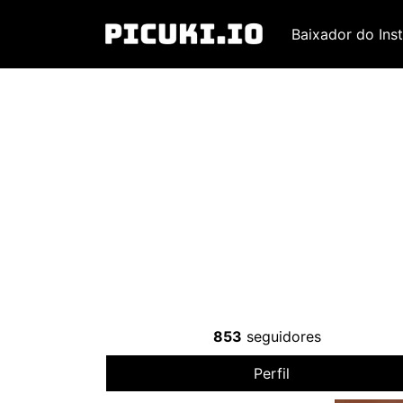
Baixador do Ins
853
seguidores
Perfil