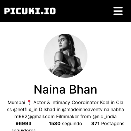
Naina Bhan
Mumbai
Actor
&
Intimacy Coordinator Koel in Cla
ss @netflix_in Dilshad in @madeinheaventv
nainabha
n1992@gmail.com
Filmmaker from @nid_india
96993
1530
seguindo
371
Postagens
seguidores