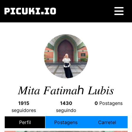
𝑀𝑖𝑡𝑎 𝐹𝑎𝑡𝑖𝑚𝑎ℎ 𝐿𝑢𝑏𝑖𝑠
1915
1430
0
Postagens
seguidores
seguindo
Perfil
Postagens
Carretel