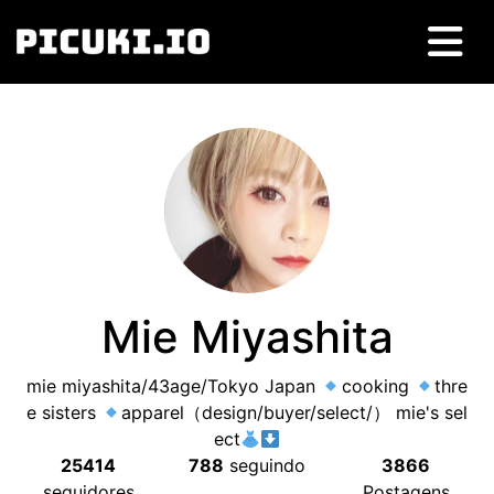
Mie Miyashita
mie miyashita/43age/Tokyo Japan
cooking
thre
e sisters
apparel（design/buyer/select/） mie's sel
ect
25414
788
seguindo
3866
seguidores
Postagens