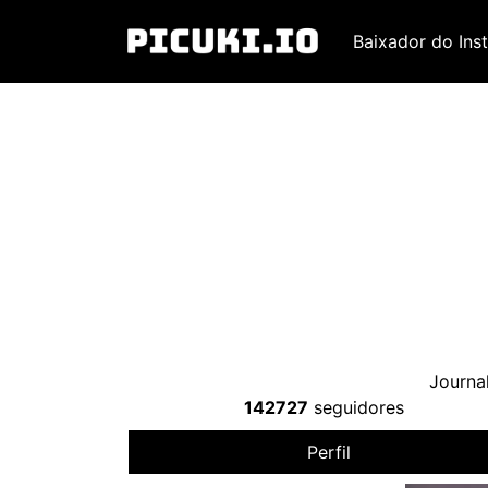
Baixador do Ins
Journal
142727
seguidores
Perfil