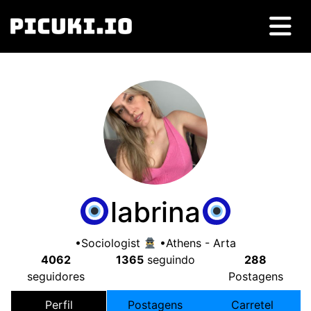
labrina
•Sociologist
•Athens
-
Arta
4062
1365
seguindo
288
seguidores
Postagens
Perfil
Postagens
Carretel