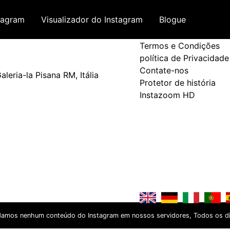
tagram
Visualizador do Instagram
Blogue
Termos e Política
Termos e Condições
política de Privacidade
Contate-nos
leria-la Pisana RM, Itália
Protetor de história
Instazoom HD
damos nenhum conteúdo do Instagram em nossos servidores, Todos os dire