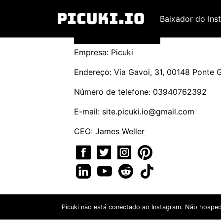
Baixador do Ins
Empresa: Picuki
Endereço: Via Gavoi, 31, 00148 Ponte Ga
Número de telefone: 03940762392
E-mail:
site.picuki.io@gmail.com
CEO: James Weller
Picuki não está conectado ao Instagram. Não hospe