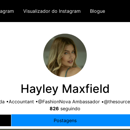
tagram
Visualizador do Instagram
Blogue
Hayley Maxfield
ida •Accountant •@FashionNova Ambassador •@thesourc
826
seguindo
Postagens