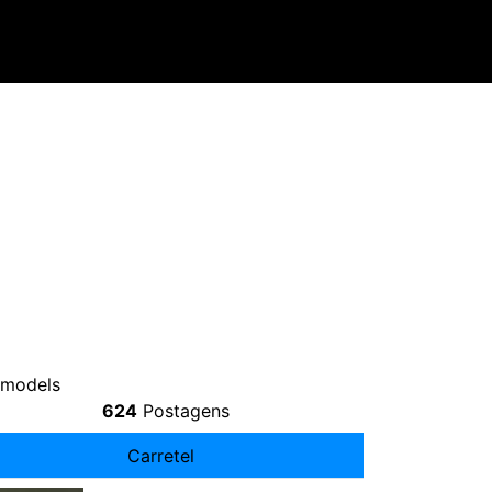
emodels
624
Postagens
Carretel