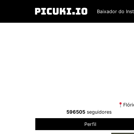
Baixador do Ins
Flór
596505
seguidores
Perfil