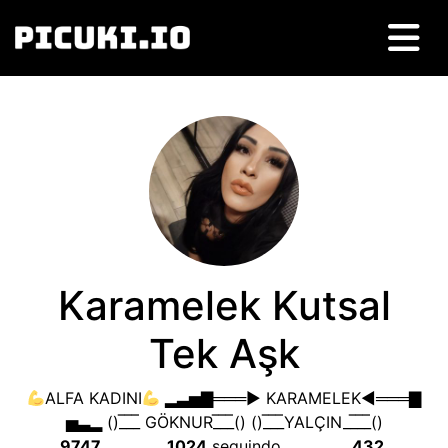
Karamelek Kutsal
Tek Aşk
ALFA KADINI
▂▃▅▇═══► KARAMELEK◄═══▇
▅▃▂
()
_̅_̅_̅ GÖKNUR_̅_̅_̅
() ()
_̅_̅_̅YALÇIN__̅_̅_̅
()
9747
1024
seguindo
432