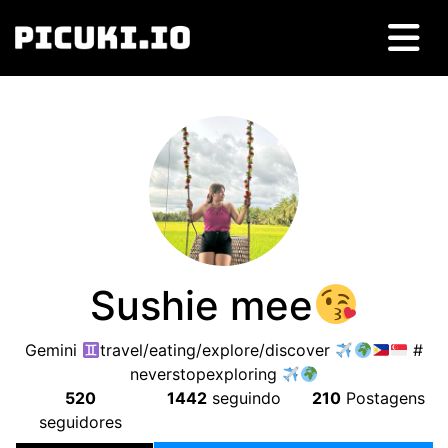
Sushie mee
Gemini
travel/eating/explore/discover
#
neverstopexploring
520
1442
seguindo
210
Postagens
seguidores