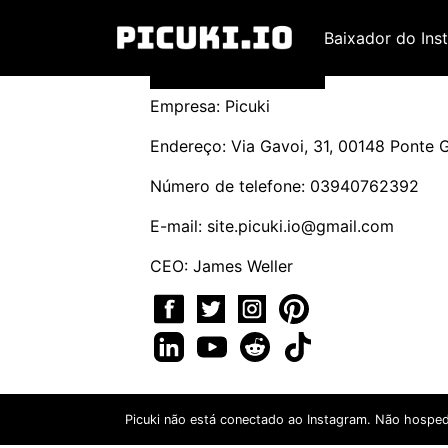
Baixador do Ins
Empresa: Picuki
Endereço: Via Gavoi, 31, 00148 Ponte Ga
Número de telefone: 03940762392
E-mail:
site.picuki.io@gmail.com
CEO: James Weller
Picuki não está conectado ao Instagram. Não hospe