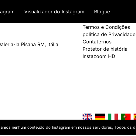
tagram
Visualizador do Instagram
Blogue
Termos e Política
Termos e Condições
política de Privacidade
Contate-nos
leria-la Pisana RM, Itália
Protetor de história
Instazoom HD
damos nenhum conteúdo do Instagram em nossos servidores, Todos os dire