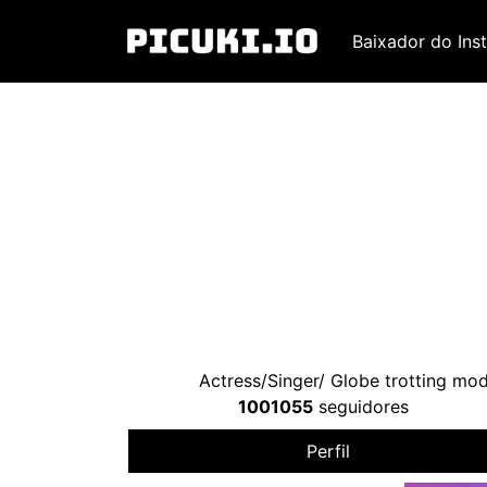
Baixador do Ins
Actress/Singer/ Globe trotting mo
1001055
seguidores
Perfil