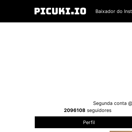
Baixador do Ins
Segunda conta @
2096108
seguidores
Perfil