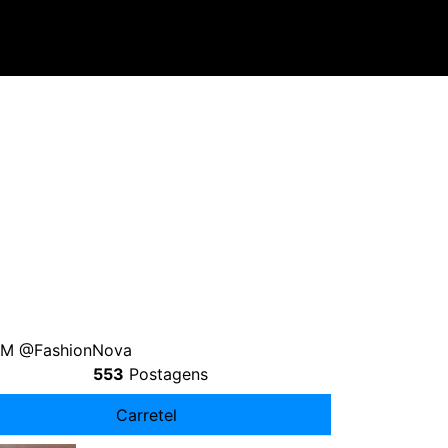
FHM @FashionNova
553
Postagens
Carretel