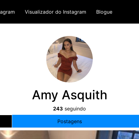
tagram
Visualizador do Instagram
Blogue
Amy Asquith
243
seguindo
Postagens