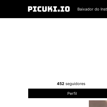
Baixador do Ins
452
seguidores
Perfil