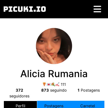
Alicia Rumania
111
372
873
seguindo
1
Postagens
seguidores
Perfil
Postagens
Carretel