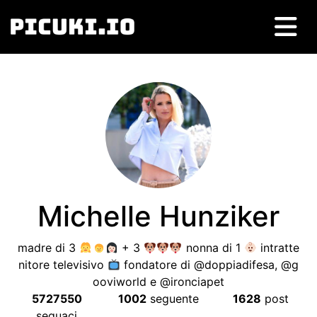
Michelle Hunziker
madre di 3
+ 3
nonna di 1
intratte
nitore televisivo
fondatore di @doppiadifesa, @g
ooviworld e @ironciapet
5727550
1002
seguente
1628
post
seguaci