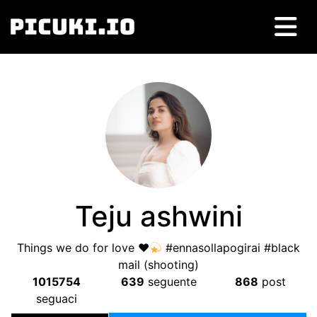
Teju ashwini
Things we do for love
♥️
#ennasollapogirai #black
mail
(
shooting
)
1015754
639
seguente
868
post
seguaci