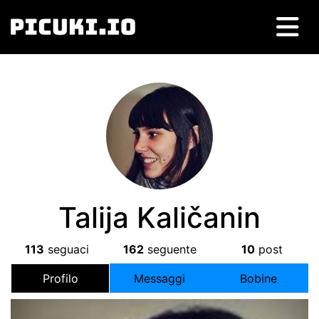
Talija Kaličanin
113
seguaci
162
seguente
10
post
Profilo
Messaggi
Bobine