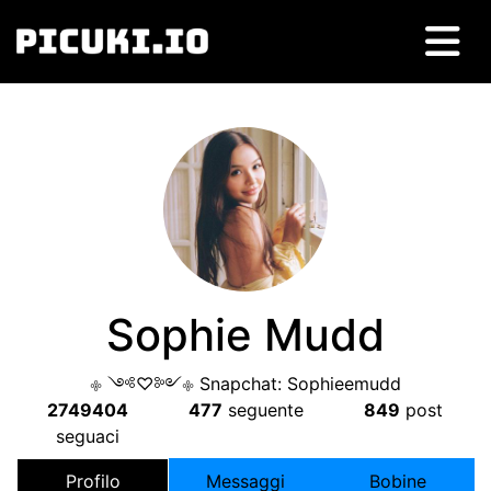
Sophie Mudd
𐮜༺♡︎༻ 𐮜 Snapchat: Sophieemudd
2749404
477
seguente
849
post
seguaci
Profilo
Messaggi
Bobine