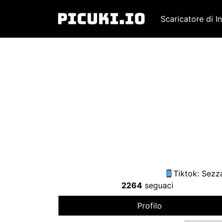
Scaricatore di I
Tiktok
:
Sezz
2264
seguaci
Profilo