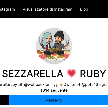
nstagram
Visualizzatore di Instagram
Blog
SEZZARELLA
RUBY
arellaruby
@wolfpackfamilyy
Owner of @pots4theg
1614
seguente
Messaggi