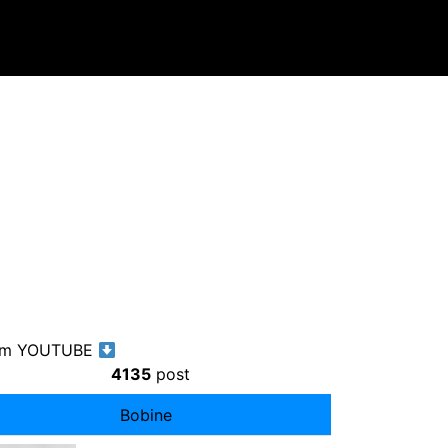
ram YOUTUBE
4135
post
Bobine